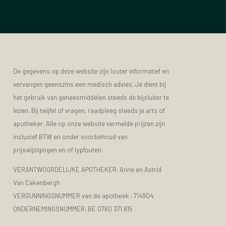
De gegevens op deze website zijn louter informatief en
vervangen geenszins een medisch advies. Je dient bij
het gebruik van geneesmiddelen steeds de bijsluiter te
lezen. Bij twijfel of vragen, raadpleeg steeds je arts of
apotheker. Alle op onze website vermelde prijzen zijn
inclusief BTW en onder voorbehoud van
prijswijzigingen en of typfouten.
VERANTWOORDELIJKE APOTHEKER: Anne en Astrid
Van Cakenbergh
VERGUNNINGSNUMMER van de apotheek :
714904
ONDERNEMINGSNUMMER:
BE 0760 371 815