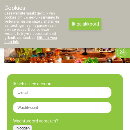
Cookies
Apotheek Thielemans
Deze website maakt gebruik van
011/42 97 45
cookies om uw gebruikservaring te
verbeteren en om onze diensten en
Ik ga akkoord
aanbiedingen aan te passen aan
uw interesses. Door op deze
website te blijven, accepteert u dit
gebruik van cookies.
Klik hier voor
meer info
.
Vandaag
gesloten
Ik heb al een account
Wachtwoord vergeten?