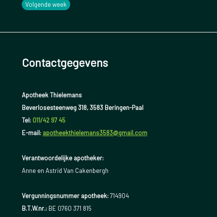
Volgende week
Contactgegevens
Apotheek Thielemans
Beverlosesteenweg 318, 3583 Beringen-Paal
Tel:
011/42 97 45
E-mail:
apotheekthielemans3583@gmail.com
Verantwoordelijke apotheker:
Anne en Astrid Van Cakenbergh
Vergunningsnummer apotheek:
714904
B.T.W.nr.:
BE 0760 371 815