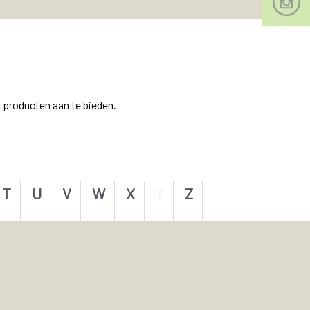
 producten aan te bieden.
T
U
V
W
X
Y
Z