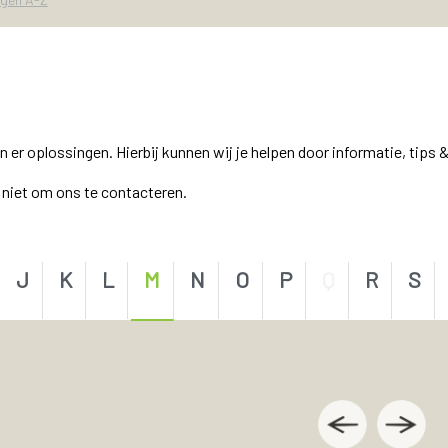
r oplossingen. Hierbij kunnen wij je helpen door informatie, tips &
el niet om ons te contacteren.
J
K
L
M
N
O
P
Q
R
S