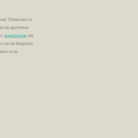
heek Thielemans in
 van de apotheken
jn.
www.fagg.be
, dat
id van de Belgische
heken moet