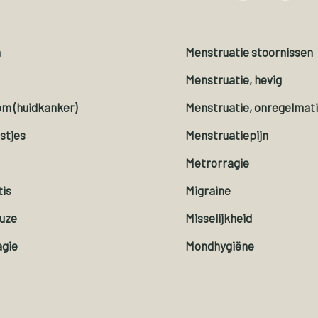
n
Menstruatie stoornissen
Menstruatie, hevig
m (huidkanker)
Menstruatie, onregelmat
stjes
Menstruatiepijn
e
Metrorragie
tis
Migraine
uze
Misselijkheid
gie
Mondhygiëne