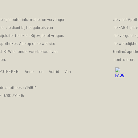
 zijn louter informatief en vervangen
Je vindt Apot
s. Je dient bij het gebruik van
de FAGG lijst
luiter te lezen. Bij twijfel of vragen,
die vergund zi
 apotheker. Alle op onze website
de wettelijkhe
sief BTW en onder voorbehoud van
(online) apot
ten.
controleren.
POTHEKER: Anne en Astrid Van
e apotheek :
714904
E 0760 371 815