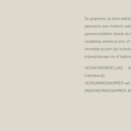
De gegevens op deze website
geenszins een medisch advie
geneesmiddelen steeds de bijs
raadpleeg steeds je arts of
vermelde prijzen zijn inclu
prijswijzigingen en of typfou
VERANTWOORDELIJKE A
Cakenbergh
VERGUNNINGSNUMMER van d
ONDERNEMINGSNUMMER:
B