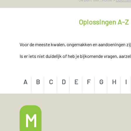
Oplossingen A-Z
Voor de meeste kwalen, ongemakken en aandoeningen zijn e
Is er iets niet duidelijk of heb je bijkomende vragen, aarz
A
B
C
D
E
F
G
H
I
M