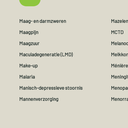
Maag- en darmzweren
Mazele
Maagpijn
MCTD
Maagzuur
Melanoo
Maculadegeneratie (LMD)
Melkkor
Make-up
Ménièr
Malaria
Meningi
Manisch-depressieve stoornis
Menopa
Mannenverzorging
Menorra