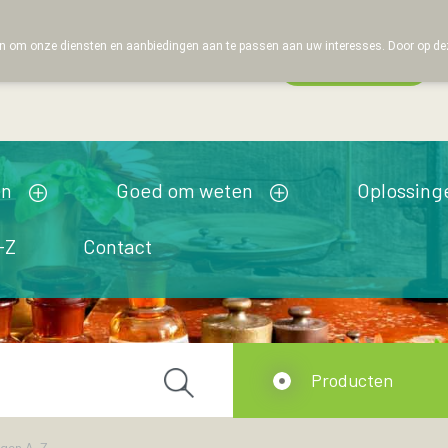
 om onze diensten en aanbiedingen aan te passen aan uw interesses. Door op deze w
Wachtdienst
Vandaag
open tot 19u00
en
Goed om weten
Oplossing
-Z
Contact
Producten
ngen A-Z