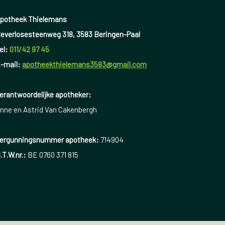
potheek Thielemans
everlosesteenweg 318, 3583 Beringen-Paal
el:
011/42 97 45
-mail:
apotheekthielemans3583@gmail.com
erantwoordelijke apotheker:
nne en Astrid Van Cakenbergh
ergunningsnummer apotheek:
714904
.T.W.nr.:
BE 0760 371 815