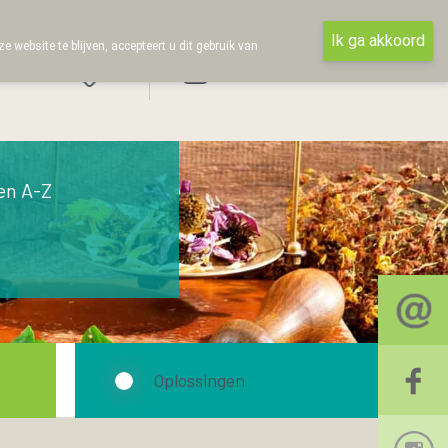
Ik ga akkoord
ebsite te blijven, accepteert u dit gebruik van
Aanmelden
en A-Z
Oplossingen