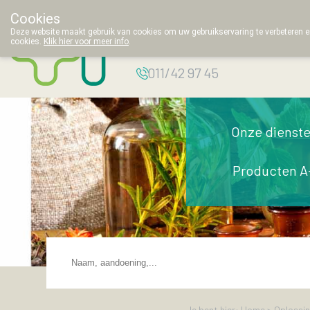
Cookies
Apotheek
Deze website maakt gebruik van cookies om uw gebruikservaring te verbeteren en
cookies.
Klik hier voor meer info
.
Thielemans
011/42 97 45
Onze dienst
Producten A
Je bent hier: Home >
Oplossi