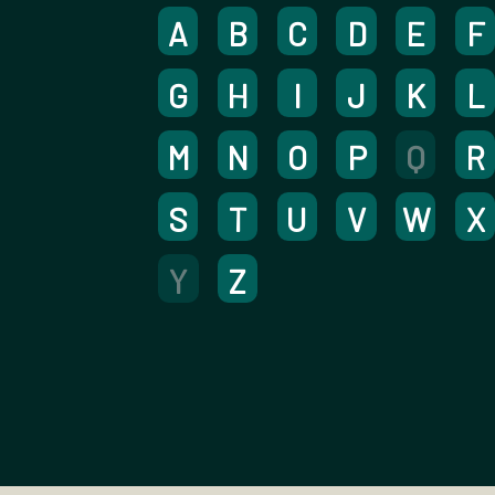
A
B
C
D
E
F
G
H
I
J
K
L
M
N
O
P
Q
R
S
T
U
V
W
X
Y
Z