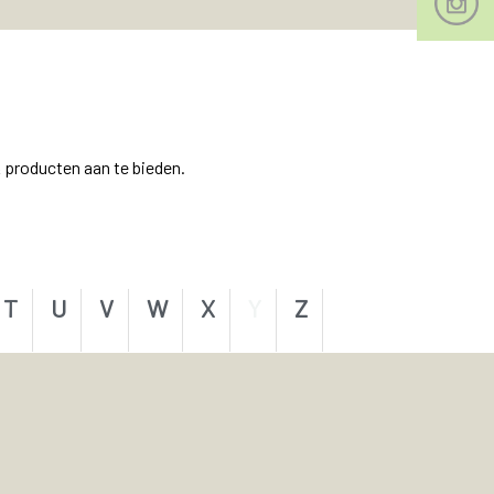
 producten aan te bieden.
T
U
V
W
X
Y
Z