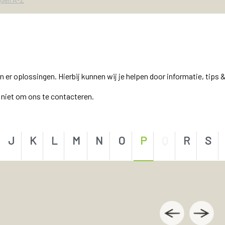
r oplossingen. Hierbij kunnen wij je helpen door informatie, tips &
el niet om ons te contacteren.
J
K
L
M
N
O
P
Q
R
S