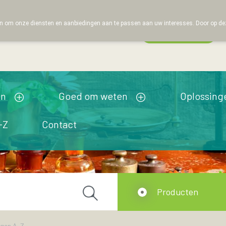
 om onze diensten en aanbiedingen aan te passen aan uw interesses. Door op deze w
Wachtdienst
Vandaag
gesloten
en
Goed om weten
Oplossing
-Z
Contact
Producten
ngen A-Z