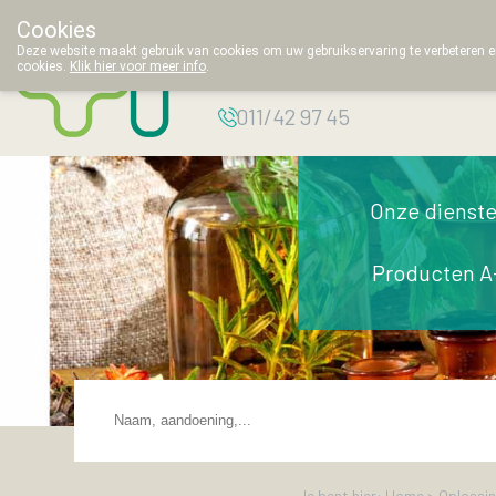
Cookies
Apotheek
Deze website maakt gebruik van cookies om uw gebruikservaring te verbeteren en
cookies.
Klik hier voor meer info
.
Thielemans
011/42 97 45
Onze dienst
Producten A
Je bent hier: Home >
Oplossi