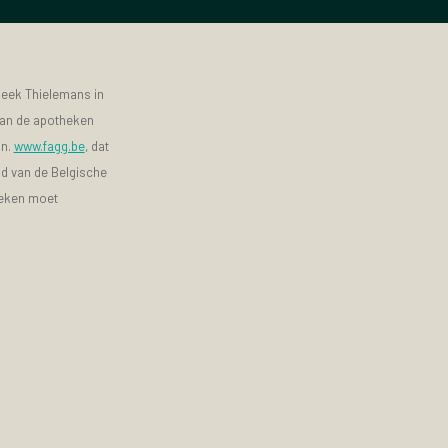
heek Thielemans in
 van de apotheken
jn.
www.fagg.be
, dat
id van de Belgische
heken moet