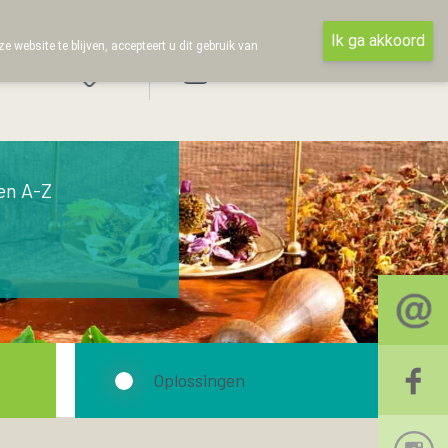
Ik ga akkoord
ebsite te blijven, accepteert u dit gebruik van
Aanmelden
en A-Z
Oplossingen