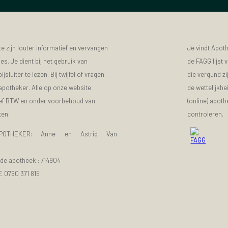
 zijn louter informatief en vervangen
Je vindt Apot
s. Je dient bij het gebruik van
de FAGG lijst
luiter te lezen. Bij twijfel of vragen,
die vergund zi
 apotheker. Alle op onze website
de wettelijkhe
sief BTW en onder voorbehoud van
(online) apot
ten.
controleren.
POTHEKER: Anne en Astrid Van
e apotheek :
714904
E 0760 371 815