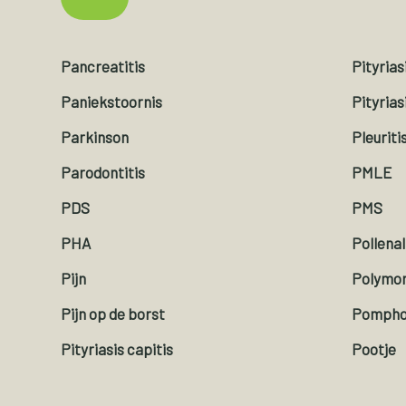
Pancreatitis
Pityrias
Paniekstoornis
Pityrias
Parkinson
Pleuriti
Parodontitis
PMLE
PDS
PMS
PHA
Pollenal
Pijn
Polymor
Pijn op de borst
Pompho
Pityriasis capitis
Pootje