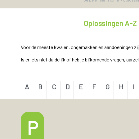
Oplossingen A-Z
Voor de meeste kwalen, ongemakken en aandoeningen zijn e
Is er iets niet duidelijk of heb je bijkomende vragen, aarz
A
B
C
D
E
F
G
H
I
P