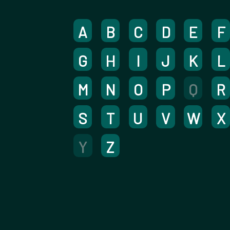
A
B
C
D
E
F
G
H
I
J
K
L
M
N
O
P
Q
R
S
T
U
V
W
X
Y
Z