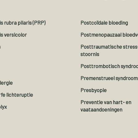
is rubra pilaris (PRP)
Postcoïdale bloeding
is versicolor
Postmenopauzaal bloedve
s
Posttraumatische stress
stoornis
Posttrombotisch syndro
Premenstrueel syndroom
lergie
Presbyopie
fe lichteruptie
Preventie van hart- en
lyx
vaataandoeningen