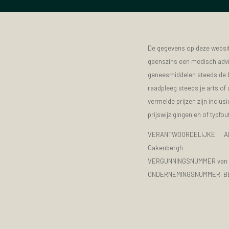
De gegevens op deze website
geenszins een medisch advie
geneesmiddelen steeds de bijs
raadpleeg steeds je arts of
vermelde prijzen zijn inclu
prijswijzigingen en of typfou
VERANTWOORDELIJKE A
Cakenbergh
VERGUNNINGSNUMMER van d
ONDERNEMINGSNUMMER:
B