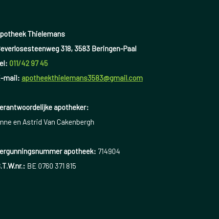
potheek Thielemans
everlosesteenweg 318, 3583 Beringen-Paal
el:
011/42 97 45
-mail:
apotheekthielemans3583@gmail.com
erantwoordelijke apotheker:
nne en Astrid Van Cakenbergh
ergunningsnummer apotheek:
714904
.T.W.nr.:
BE 0760 371 815