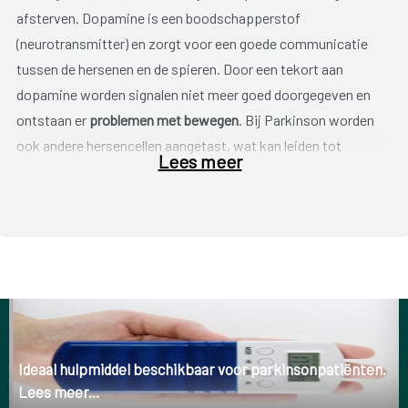
afsterven. Dopamine is een boodschapperstof
(neurotransmitter) en zorgt voor een goede communicatie
tussen de hersenen en de spieren. Door een tekort aan
dopamine worden signalen niet meer goed doorgegeven en
ontstaan er
problemen met bewegen
. Bij Parkinson worden
ook andere hersencellen aangetast, wat kan leiden tot
Lees meer
concentratie, geheugen- en stemmingsstoornissen.
In het beginstadium zijn klachten vaag maar in de loop van de
tijd zijn er steeds meer duidelijke symptomen.
Mogelijke symptomen
zijn:
Vroeg stadium
Beven (tremor);
Ideaal hulpmiddel beschikbaar voor parkinsonpatiënten.
Lees meer...
Trage bewegingen;