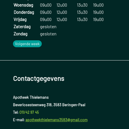
Woensdag
09u00
12u00
13u30
19u00
Donderdag
09u00
12u00
13u30
19u00
Vrijdag
09u00
12u00
13u30
19u00
Zaterdag
gesloten
Zondag
gesloten
Volgende week
Contactgegevens
Apotheek Thielemans
Beverlosesteenweg 318, 3583 Beringen-Paal
Tel:
011/42 97 45
E-mail:
apotheekthielemans3583@gmail.com