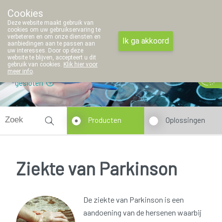
Cookies
Apotheek Thielemans
Deze website maakt gebruik van
011/42 97 45
cookies om uw gebruikservaring te
verbeteren en om onze diensten en
Ik ga akkoord
aanbiedingen aan te passen aan
uw interesses. Door op deze
website te blijven, accepteert u dit
gebruik van cookies.
Klik hier voor
meer info
.
gesloten
Producten
Oplossingen
Ziekte van Parkinson
De ziekte van Parkinson is een
aandoening van de hersenen waarbij