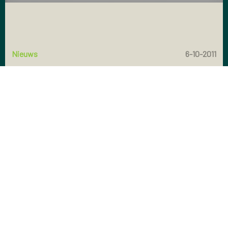
Spierstijfheid;
Vermoeidheid.
Nieuws
6-10-2011
Later stadium
Slikproblemen;
Spraakstoornissen;
Uitdrukkingsloos gezicht (maskergezicht);
Stemmingswisselingen (depressief, angstig, verward,
vergeetachtig,…);
Gedragsveranderingen;
Slaapproblemen (moeilijk inslapen, onrust);
Andere lichamelijke klachten zoals obstipatie,