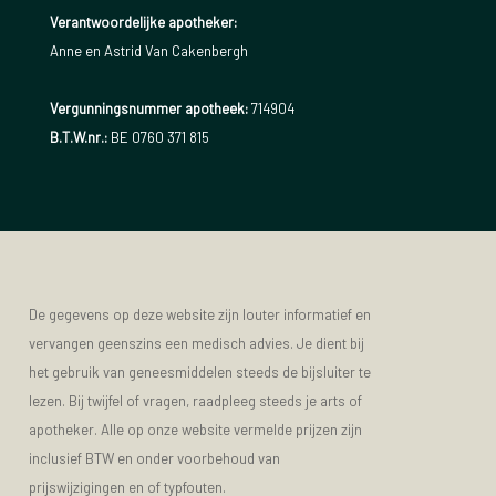
Verantwoordelijke apotheker:
Anne en Astrid Van Cakenbergh
Vergunningsnummer apotheek:
714904
B.T.W.nr.:
BE 0760 371 815
De gegevens op deze website zijn louter informatief en
vervangen geenszins een medisch advies. Je dient bij
het gebruik van geneesmiddelen steeds de bijsluiter te
lezen. Bij twijfel of vragen, raadpleeg steeds je arts of
apotheker. Alle op onze website vermelde prijzen zijn
inclusief BTW en onder voorbehoud van
prijswijzigingen en of typfouten.