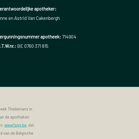
erantwoordelijke apotheker:
nne en Astrid Van Cakenbergh
ergunningsnummer apotheek:
714904
.T.W.nr.:
BE 0760 371 815
heek Thielemans in
 van de apotheken
jn.
www.fagg.be
, dat
id van de Belgische