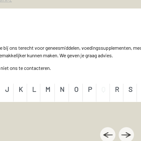
e bij ons terecht voor geneesmiddelen, voedingssupplementen, me
gemakkelijker kunnen maken. We geven je graag advies.
l niet ons te contacteren.
J
K
L
M
N
O
P
Q
R
S