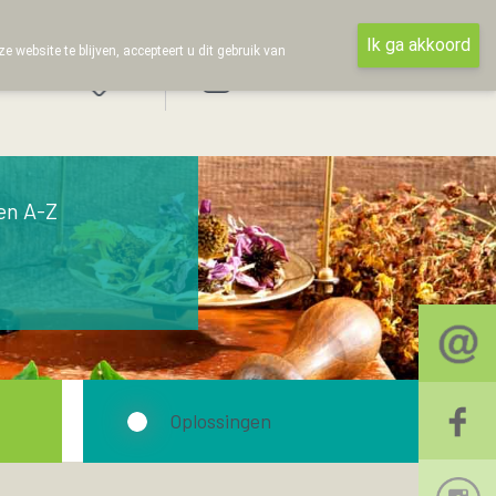
Ik ga akkoord
ebsite te blijven, accepteert u dit gebruik van
Aanmelden
en A-Z
Oplossingen