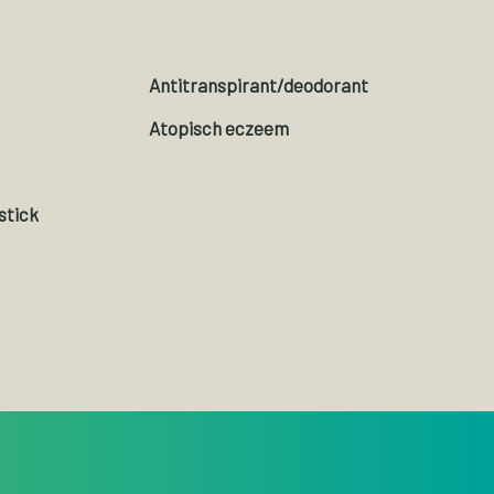
Antitranspirant/deodorant
Atopisch eczeem
stick