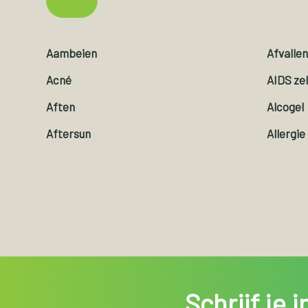
Aambeien
Afvalle
Acné
AIDS ze
Aften
Alcogel
Aftersun
Allergie
Schrijf je 