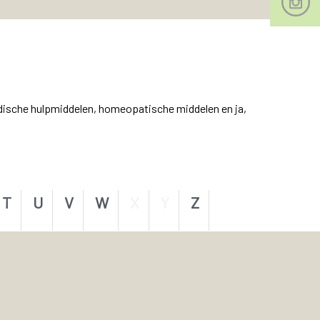
dische hulpmiddelen, homeopatische middelen en ja,
T
U
V
W
X
Y
Z