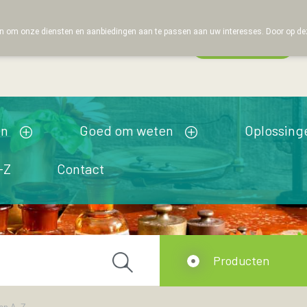
 om onze diensten en aanbiedingen aan te passen aan uw interesses. Door op deze w
Wachtdienst
Vandaag
open tot 19u00
en
Goed om weten
Oplossing
-Z
Contact
Producten
en A-Z