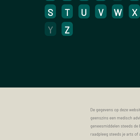
S
T
U
V
W
X
Y
Z
De gegevens op deze website
geenszins een medisch advie
geneesmiddelen steeds de bijs
raadpleeg steeds je arts of