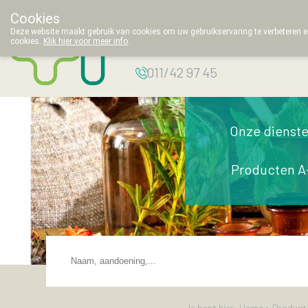
Cookies
Apotheek
Deze website maakt gebruik van cookies om uw gebruikservaring te verbeteren en
cookies.
Klik hier voor meer info
.
Thielemans
011/42 97 45
Onze dienst
Producten A
Je bent hier: Home >
Product