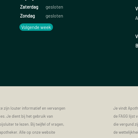
Zaterdag
gesloten
V
Zondag
gesloten
A
Volgende week
V
B
 zijn louter informatief en vervangen
Je vindt Apot
s. Je dient bij het gebruik van
de FAGG lijst
luiter te lezen. Bij twijfel of vragen,
die vergund zi
 apotheker. Alle op onze website
de wettelijkhe