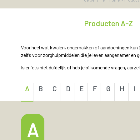
Producten A-Z
Voor heel wat kwalen, ongemakken of aandoeningen kun j
zelfs voor zorghulpmiddelen die je leven aangenamer en 
Is er iets niet duidelijk of heb je bijkomende vragen, aarze
A
B
C
D
E
F
G
H
I
A