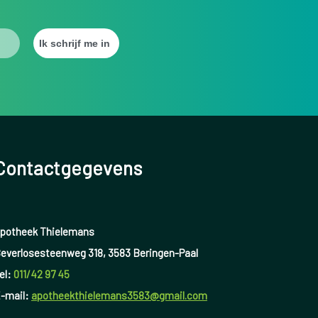
Contactgegevens
potheek Thielemans
everlosesteenweg 318, 3583 Beringen-Paal
el:
011/42 97 45
-mail:
apotheekthielemans3583@gmail.com