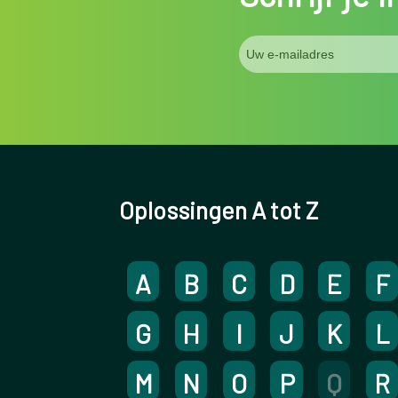
Oplossingen A tot Z
A
B
C
D
E
F
G
H
I
J
K
L
M
N
O
P
Q
R