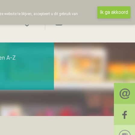
Ik ga akkoord
ebsite te blijven, accepteert u dit gebruik van
Aanmelden
en A-Z