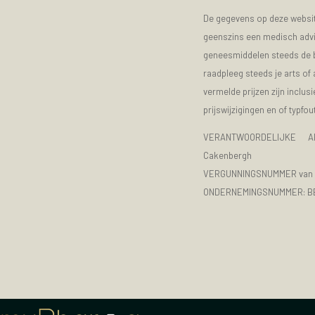
De gegevens op deze website
geenszins een medisch advie
geneesmiddelen steeds de bijs
raadpleeg steeds je arts of
vermelde prijzen zijn inclu
prijswijzigingen en of typfou
VERANTWOORDELIJKE A
Cakenbergh
VERGUNNINGSNUMMER van d
ONDERNEMINGSNUMMER:
B