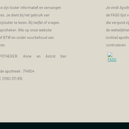
 zijn louter informatief en vervangen
Je vindt Apot
s. Je dient bij het gebruik van
de FAGG lijst
luiter te lezen. Bij twijfel of vragen,
die vergund zi
 apotheker. Alle op onze website
de wettelijkhe
sief BTW en onder voorbehoud van
(online) apot
ten.
controleren.
POTHEKER: Anne en Astrid Van
e apotheek :
714904
E 0760 371 815