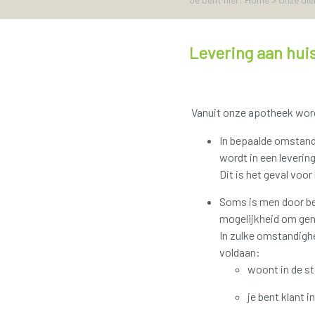
Levering aan hui
Vanuit onze apotheek wordt
In bepaalde omstand
wordt in een leverin
Dit is het geval voor
Soms is men door be
mogelijkheid om gene
In zulke omstandigh
voldaan:
woont in de s
je bent klant 