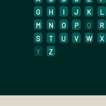
G
H
I
J
K
L
M
N
O
P
Q
R
S
T
U
V
W
X
Y
Z