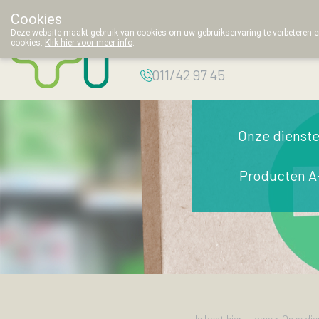
Cookies
Apotheek
Deze website maakt gebruik van cookies om uw gebruikservaring te verbeteren en
cookies.
Klik hier voor meer info
.
Thielemans
011/42 97 45
Onze dienst
Producten A
Je bent hier: Home >
Onze die