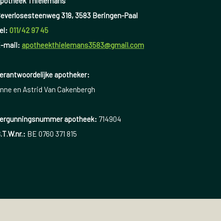
potheek Thielemans
everlosesteenweg 318, 3583 Beringen-Paal
el:
011/42 97 45
-mail:
apotheekthielemans3583@gmail.com
erantwoordelijke apotheker:
nne en Astrid Van Cakenbergh
ergunningsnummer apotheek:
714904
.T.W.nr.:
BE 0760 371 815