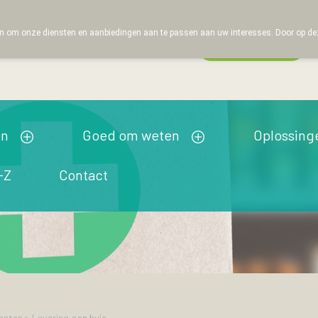
 om onze diensten en aanbiedingen aan te passen aan uw interesses. Door op deze w
Wachtdienst
Vandaag
open tot 19u00
en
Goed om weten
Oplossing
-Z
Contact
nsten
>
Levering aan huis