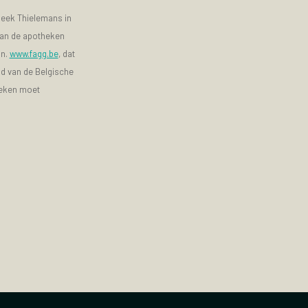
heek Thielemans in
 van de apotheken
jn.
www.fagg.be
, dat
id van de Belgische
heken moet