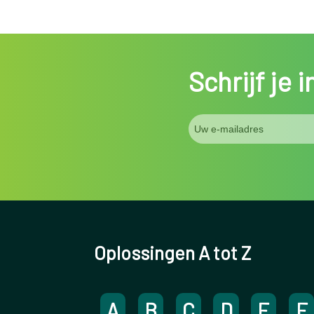
Schrijf je 
Oplossingen A tot Z
A
B
C
D
E
F