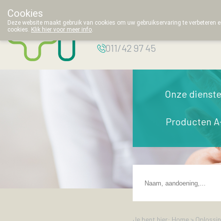
Cookies
Apotheek
Deze website maakt gebruik van cookies om uw gebruikservaring te verbeteren en
Thielemans
cookies.
Klik hier voor meer info
.
g
011/42 97 45
Onze dienst
Producten A
Je bent hier: Home >
Oplossi