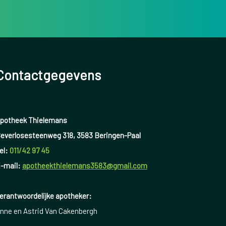
en eerst psoriasis en ontwikkelen daarna pas artritis.
t artritis. Bij 15 procent begint de psoriasis tegelijk met de
Contactgegevens
potheek Thielemans
everlosesteenweg 318, 3583 Beringen-Paal
el:
011/42 97 45
-mail:
apotheekthielemans3583@gmail.com
erantwoordelijke apotheker:
nne en Astrid Van Cakenbergh