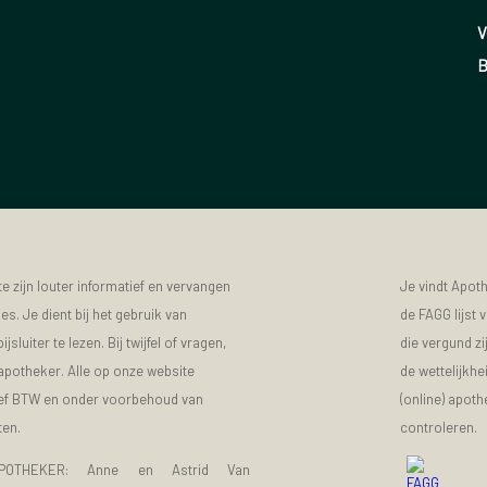
V
B
 zijn louter informatief en vervangen
Je vindt Apot
s. Je dient bij het gebruik van
de FAGG lijst
luiter te lezen. Bij twijfel of vragen,
die vergund zi
 apotheker. Alle op onze website
de wettelijkhe
sief BTW en onder voorbehoud van
(online) apot
ten.
controleren.
POTHEKER: Anne en Astrid Van