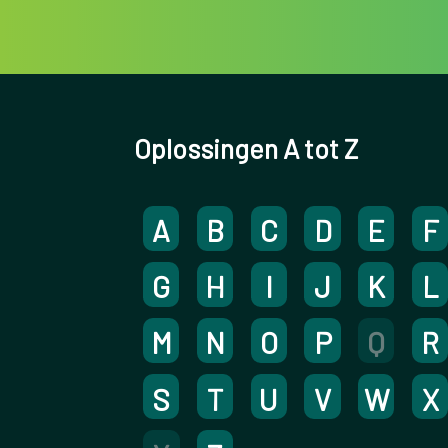
Oplossingen A tot Z
A
B
C
D
E
F
G
H
I
J
K
L
M
N
O
P
Q
R
S
T
U
V
W
X