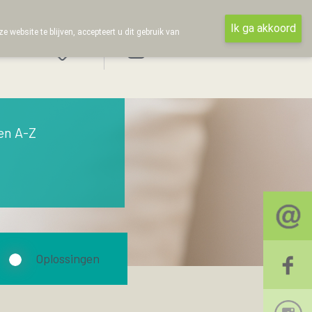
Ik ga akkoord
ebsite te blijven, accepteert u dit gebruik van
Aanmelden
en A-Z
Oplossingen