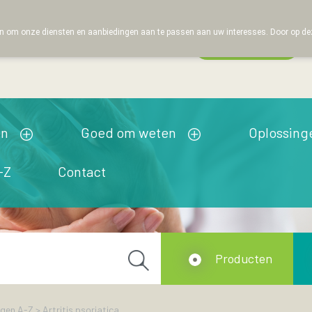
 om onze diensten en aanbiedingen aan te passen aan uw interesses. Door op deze w
Wachtdienst
esloten
en
Goed om weten
Oplossing
-Z
Contact
Producten
ngen A-Z
>
Artritis psoriatica