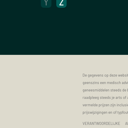
Y
Z
De gegevens op deze website
geenszins een medisch advie
geneesmiddelen steeds de bijs
raadpleeg steeds je arts of
vermelde prijzen zijn inclu
prijswijzigingen en of typfou
VERANTWOORDELIJKE A