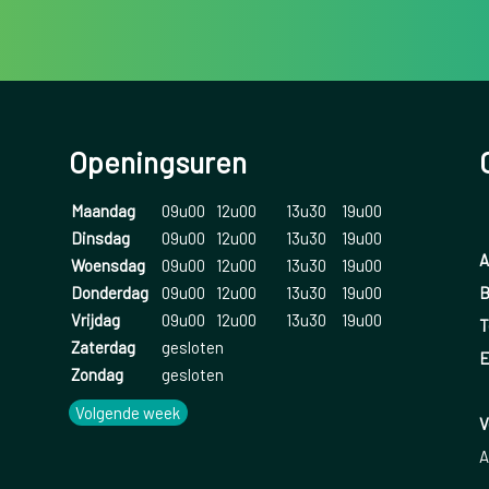
levensjaar. De meeste mensen (75 procent) krijg
Ongeveer tien procent van de mensen krijgen eers
artritis.
Openingsuren
Maandag
09u00
12u00
13u30
19u00
Dinsdag
09u00
12u00
13u30
19u00
A
Woensdag
09u00
12u00
13u30
19u00
B
Donderdag
09u00
12u00
13u30
19u00
Vrijdag
09u00
12u00
13u30
19u00
T
Zaterdag
gesloten
E
Zondag
gesloten
Volgende week
V
A