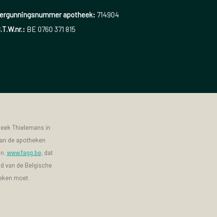
ergunningsnummer apotheek:
714904
.T.W.nr.:
BE 0760 371 815
heek Thielemans in
 van de apotheken
jn.
www.fagg.be
, dat
id van de Belgische
heken moet