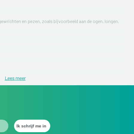
ewrichten en pezen, zoals bijvoorbeeld aan de ogen, longen,
Lees meer
verkleuren, loslaten).
men maar ontstaat meestal tussen het twintigste en dertigste