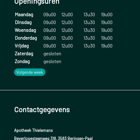
Openingsuren
flauwvallen, geven. Dit gaat vaak samen met
oppervlakkig ademen of hyperventileren.
Maandag
09u00
12u00
13u30
19u00
Dinsdag
09u00
12u00
13u30
19u00
Bepaalde geneesmiddelen zoals o.a vochtafdrijvers,
Woensdag
09u00
12u00
13u30
19u00
bloeddrukpillen, slaappillen, antidepressiva, sommige
Donderdag
09u00
12u00
13u30
19u00
pijnstillers en antibiotica kunnen eventueel aanleiding
Vrijdag
09u00
12u00
13u30
19u00
geven tot duizeligheid. Alcohol in combinatie met
Zaterdag
gesloten
Zondag
gesloten
bepaalde geneesmiddelen kan dit gevoel nog
versterken.
Volgende week
Plotseling rechtstaan of bloedarmoede kan ook
duizeligheid veroorzaken.
Duizeligheid in combinatie met wazig zien,
Contactgegevens
verwardheid, moeilijkheden met praten of het vinden
van woorden, gevoelloosheid of tintelingen of
Apotheek Thielemans
verlamming van een lichaamshelft kan o.a. te wijten
Beverlosesteenweg 318, 3583 Beringen-Paal