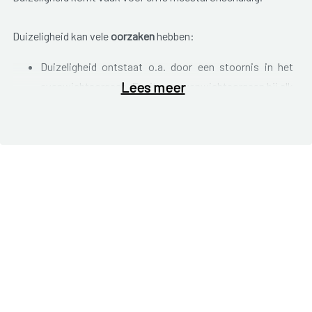
Duizeligheid kan vele
oorzaken
hebben:
Duizeligheid ontstaat o.a. door een stoornis in het
Lees meer
evenwichtsorgaan. Er zit een evenwichtsorgaan bij elk
oor. Als een evenwichtsorgaan niet goed werkt, krijgen
je hersenen verkeerde informatie, waardoor alles om je
heen lijkt te draaien. Dit wordt vaak veroorzaakt door
een infectie in het evenwichtsorgaan. Een aandoening
van de zenuw tussen het binnenoor en de hersenen kan
ook duizeligheid tot gevolg hebben.
Problemen in de hersengebieden, die instaan voor het
evenwicht, kunnen aanleiding geven tot duizeligheid.
Bij artritis in de nek bijvoorbeeld kan duizeligheid
voornamelijk voorkomen als het hoofd gedraaid wordt.
De bloedvaten, die zuurstof leveren aan de