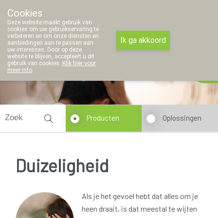
Cookies
Apotheek Thielemans
Deze website maakt gebruik van
011/42 97 45
cookies om uw gebruikservaring te
verbeteren en om onze diensten en
Ik ga akkoord
aanbiedingen aan te passen aan
uw interesses. Door op deze
website te blijven, accepteert u dit
gebruik van cookies.
Klik hier voor
meer info
.
Vandaag
gesloten
Producten
Oplossingen
Duizeligheid
Als je het gevoel hebt dat alles om je
heen draait, is dat meestal te wijten