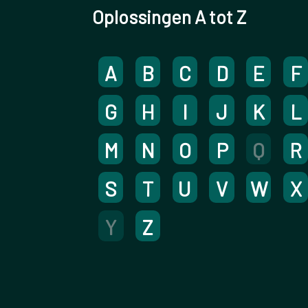
Oplossingen A tot Z
A
B
C
D
E
F
G
H
I
J
K
L
M
N
O
P
Q
R
S
T
U
V
W
X
Y
Z