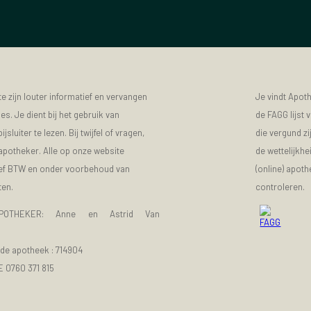
 zijn louter informatief en vervangen
Je vindt Apot
s. Je dient bij het gebruik van
de FAGG lijst
luiter te lezen. Bij twijfel of vragen,
die vergund zi
 apotheker. Alle op onze website
de wettelijkhe
sief BTW en onder voorbehoud van
(online) apot
ten.
controleren.
POTHEKER: Anne en Astrid Van
e apotheek :
714904
E 0760 371 815