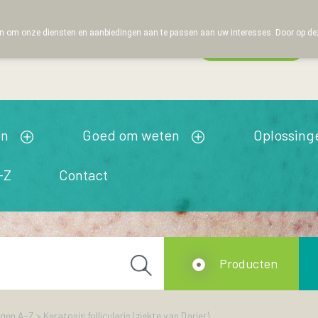
 om onze diensten en aanbiedingen aan te passen aan uw interesses. Door op deze w
Wachtdienst
esloten
en
Goed om weten
Oplossing
-Z
Contact
Producten
ngen A-Z
>
Keratosis follicularis (ziekte van Darier)