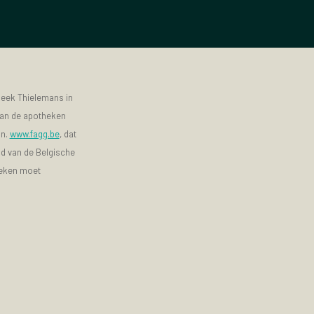
heek Thielemans in
 van de apotheken
jn.
www.fagg.be
, dat
id van de Belgische
heken moet