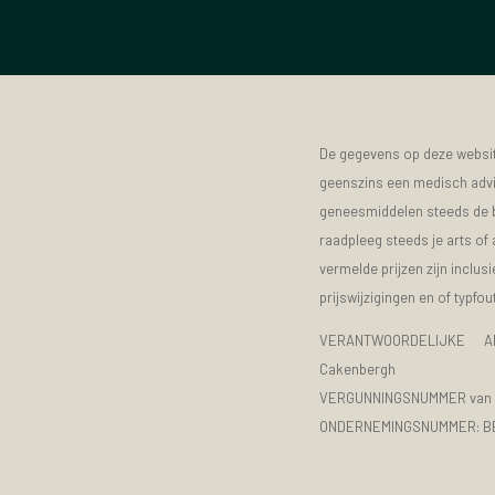
De gegevens op deze website
geenszins een medisch advie
geneesmiddelen steeds de bijs
raadpleeg steeds je arts of
vermelde prijzen zijn inclu
prijswijzigingen en of typfou
VERANTWOORDELIJKE A
Cakenbergh
VERGUNNINGSNUMMER van d
ONDERNEMINGSNUMMER:
B