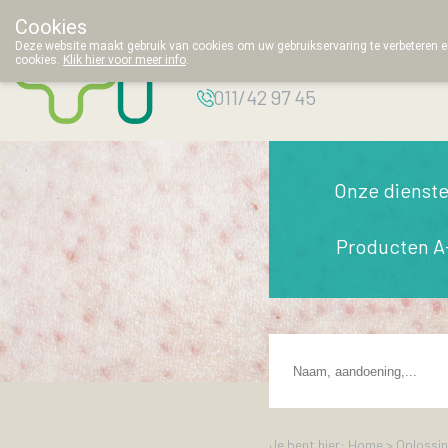
Cookies
Apotheek
Deze website maakt gebruik van cookies om uw gebruikservaring te verbeteren en
Thielemans
cookies.
Klik hier voor meer info
.
g
011/42 97 45
Onze dienst
Producten A
Je bent hier: Home >
Oplossi