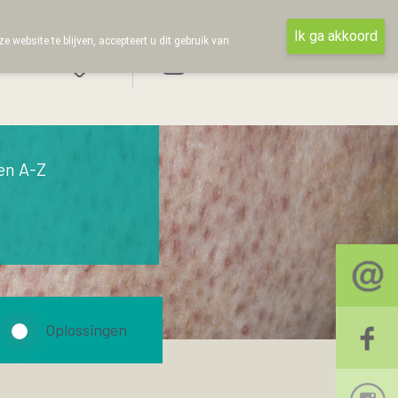
Ik ga akkoord
ebsite te blijven, accepteert u dit gebruik van
Aanmelden
en A-Z
Oplossingen