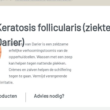
eratosis follicularis (ziekt
arier)
De ziekte van Darier is een zeldzame
erfelijke verhoorningstoornis van de
opperhuidcellen. Wassen met een zeep
kan helpen tegen nattende plekken.
Crèmes en zalven helpen de schilfering
tegen te gaan. Vermijd verergerende
rritatie.
oducten
Advies nodig?