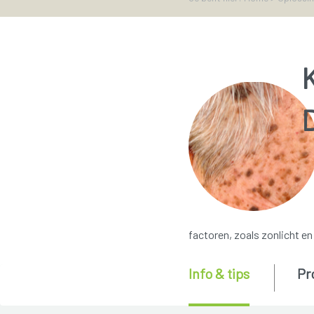
K
D
factoren, zoals zonlicht en i
Info & tips
Pr