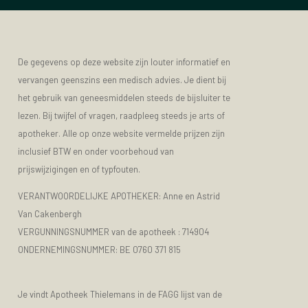
De gegevens op deze website zijn louter informatief en
vervangen geenszins een medisch advies. Je dient bij
het gebruik van geneesmiddelen steeds de bijsluiter te
lezen. Bij twijfel of vragen, raadpleeg steeds je arts of
apotheker. Alle op onze website vermelde prijzen zijn
inclusief BTW en onder voorbehoud van
prijswijzigingen en of typfouten.
VERANTWOORDELIJKE APOTHEKER: Anne en Astrid
Van Cakenbergh
VERGUNNINGSNUMMER van de apotheek :
714904
ONDERNEMINGSNUMMER:
BE 0760 371 815
Je vindt Apotheek Thielemans in de FAGG lijst van de