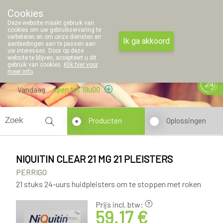
Cookies
Apotheek Thielemans
Deze website maakt gebruik van
011/42 97 45
cookies om uw gebruikservaring te
verbeteren en om onze diensten en
Ik ga akkoord
aanbiedingen aan te passen aan
uw interesses. Door op deze
website te blijven, accepteert u dit
gebruik van cookies.
Klik hier voor
meer info
.
Vandaag
open tot 19u00
Producten
Oplossingen
NIQUITIN CLEAR 21 MG 21 PLEISTERS
PERRIGO
21 stuks 24-uurs huidpleisters om te stoppen met roken
Prijs incl. btw:
59.17 €