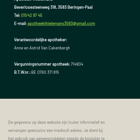
Beverlosesteenweg 318, 3583 Beringen-Paal
Tel:
011/42 97 45
E-mail:
apotheekthielemans3583@gmail.com
Verantwoordelijke apotheker:
Anne en Astrid Van Cakenbergh
Vergunningsnummer apotheek:
714904
B.T.W.nr.:
BE 0760 371 815
De gegevens op deze website zijn louter informatief en
vervangen geenszins een medisch advies. Je dient bij
het gebruik van geneesmiddelen steeds de bijsluiter te