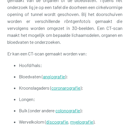
gemaakt van de organen of de bloedvaten. Tijdens het
onderzoek lig je op een tafel die doorheen een cirkelvormige
opening of tunnel wordt geschoven. Bij het doorschuiven
worden er verschillende röntgenfoto’s gemaakt die
vervolgens worden omgezet in 3D-beelden. Een CT-scan
maakt het mogelijk om bepaalde lichaamsdelen, organen en
bloedvaten te onderzoeken.
Er kan een CT-scan gemaakt worden van:
Hoofd/hals;
Bloedvaten (
angiografie
);
Kroonslagaders (
coronarografie
);
Longen;
Buik (onder andere
colonografie
);
Wervelkolom (
discografie
,
myelografie
).