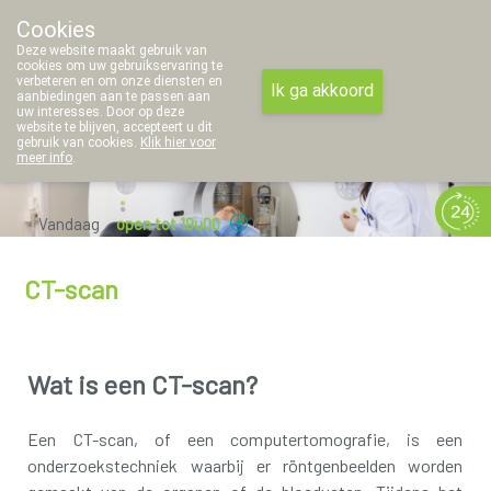
Cookies
Apotheek Thielemans
Deze website maakt gebruik van
011/42 97 45
cookies om uw gebruikservaring te
verbeteren en om onze diensten en
Ik ga akkoord
aanbiedingen aan te passen aan
uw interesses. Door op deze
website te blijven, accepteert u dit
gebruik van cookies.
Klik hier voor
meer info
.
Vandaag
open tot 19u00
CT-scan
Wat is een CT-scan?
Een CT-scan, of een computertomografie, is een
onderzoekstechniek waarbij er röntgenbeelden worden